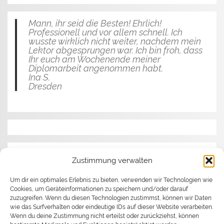
Mann, ihr seid die Besten! Ehrlich!
Professionell und vor allem schnell. Ich
wusste wirklich nicht weiter, nachdem mein
Lektor abgesprungen war. Ich bin froh, dass
Ihr euch am Wochenende meiner
Diplomarbeit angenommen habt.
Ina S.
Dresden
Die Qualität Ihrer Arbeit hat meine
Zustimmung verwalten
Erwartungen übertroffen. Der Termin wurde
trotz Zeitdruck eingehalten und das Preis-
Leistungs-Verhältnis stimmt.
Um dir ein optimales Erlebnis zu bieten, verwenden wir Technologien wie
Robert K.
Cookies, um Geräteinformationen zu speichern und/oder darauf
Berlin
zuzugreifen. Wenn du diesen Technologien zustimmst, können wir Daten
wie das Surfverhalten oder eindeutige IDs auf dieser Website verarbeiten.
Wenn du deine Zustimmung nicht erteilst oder zurückziehst, können