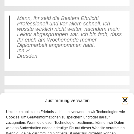
Mann, ihr seid die Besten! Ehrlich!
Professionell und vor allem schnell. Ich
wusste wirklich nicht weiter, nachdem mein
Lektor abgesprungen war. Ich bin froh, dass
Ihr euch am Wochenende meiner
Diplomarbeit angenommen habt.
Ina S.
Dresden
Die Qualität Ihrer Arbeit hat meine
Zustimmung verwalten
Erwartungen übertroffen. Der Termin wurde
trotz Zeitdruck eingehalten und das Preis-
Leistungs-Verhältnis stimmt.
Um dir ein optimales Erlebnis zu bieten, verwenden wir Technologien wie
Robert K.
Cookies, um Geräteinformationen zu speichern und/oder darauf
Berlin
zuzugreifen. Wenn du diesen Technologien zustimmst, können wir Daten
wie das Surfverhalten oder eindeutige IDs auf dieser Website verarbeiten.
Wenn du deine Zustimmung nicht erteilst oder zurückziehst, können