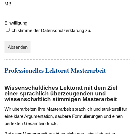
MB.
Einwilligung
Ich stimme der Datenschutzerklärung zu.
A
l
Professionelles Lektorat Masterarbeit
t
e
r
Wissenschaftliches Lektorat mit dem Ziel
n
einer sprachlich überzeugenden und
wissenschaftlich stimmigen Masterarbeit
a
t
Wir überarbeiten Ihre Masterarbeit sprachlich und strukturell für
i
eine klare Argumentation, saubere Formulierungen und einen
v
perfekten Gesamteindruck.
e
Bei einer Masterarbeit reicht es nicht aus, inhaltlich gut zu