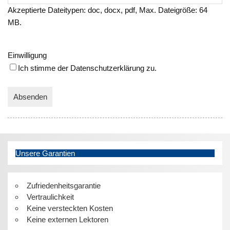
Akzeptierte Dateitypen: doc, docx, pdf, Max. Dateigröße: 64
MB.
Einwilligung
Ich stimme der Datenschutzerklärung zu.
A
l
t
e
Unsere Garantien
r
n
Zufriedenheitsgarantie
a
Vertraulichkeit
t
Keine versteckten Kosten
i
Keine externen Lektoren
v