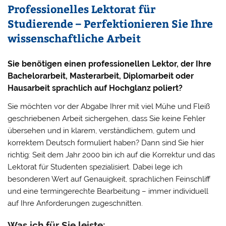
Professionelles Lektorat für
t
Studierende – Perfektionieren Sie Ihre
e
r
wissenschaftliche Arbeit
n
a
Sie benötigen einen professionellen Lektor, der Ihre
t
Bachelorarbeit, Masterarbeit, Diplomarbeit oder
i
Hausarbeit sprachlich auf Hochglanz poliert?
v
Sie möchten vor der Abgabe Ihrer mit viel Mühe und Fleiß
e
geschriebenen Arbeit sichergehen, dass Sie keine Fehler
:
übersehen und in klarem, verständlichem, gutem und
korrektem Deutsch formuliert haben? Dann sind Sie hier
richtig: Seit dem Jahr 2000 bin ich auf die Korrektur und das
Lektorat für Studenten spezialisiert. Dabei lege ich
besonderen Wert auf Genauigkeit, sprachlichen Feinschliff
und eine termingerechte Bearbeitung – immer individuell
auf Ihre Anforderungen zugeschnitten.
Was ich für Sie leiste: